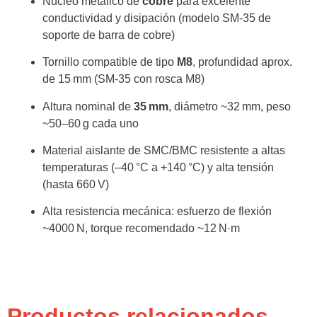
Núcleo metálico de
cobre
para excelente
conductividad y disipación (modelo SM‑35 de
soporte de barra de cobre)
Tornillo compatible de tipo
M8
, profundidad aprox.
de 15 mm (SM‑35 con rosca M8)
Altura nominal de
35 mm
, diámetro ~32 mm, peso
~50–60 g cada uno
Material aislante de SMC/BMC resistente a altas
temperaturas (–40 °C a +140 °C) y alta tensión
(hasta 660 V)
Alta resistencia mecánica: esfuerzo de flexión
~4000 N, torque recomendado ~12 N·m
Productos relacionados