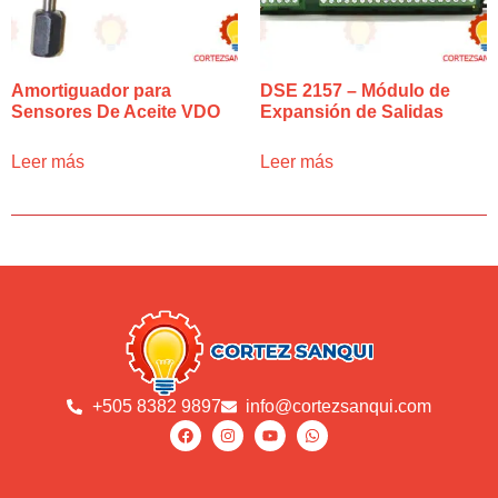
Amortiguador para
DSE 2157 – Módulo de
Sensores De Aceite VDO
Expansión de Salidas
Leer más
Leer más
+505 8382 9897
info@cortezsanqui.com