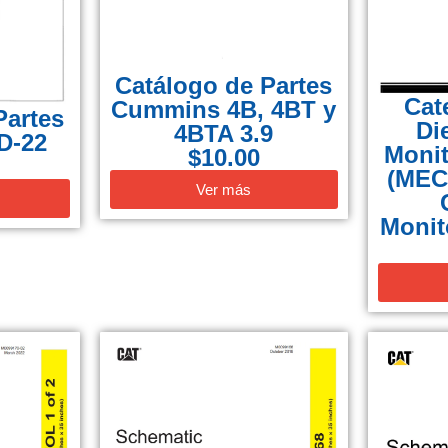
Catálogo de Partes
Cat
Cummins 4B, 4BT y
Partes
Di
4BTA 3.9
D-22
Moni
$
10.00
(MEC
Ver más
Monit