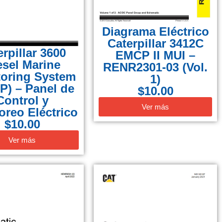
Diagrama Eléctrico
Caterpillar 3412C
erpillar 3600
EMCP II MUI –
esel Marine
RENR2301-03 (Vol.
toring System
1)
P) – Panel de
$
10.00
Control y
Ver más
oreo Eléctrico
$
10.00
Ver más