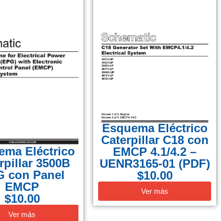
Esquema Eléctrico
Caterpillar C18 con
ema Eléctrico
EMCP 4.1/4.2 –
rpillar 3500B
UENR3165-01 (PDF)
 con Panel
$
10.00
EMCP
Ver más
$
10.00
Ver más