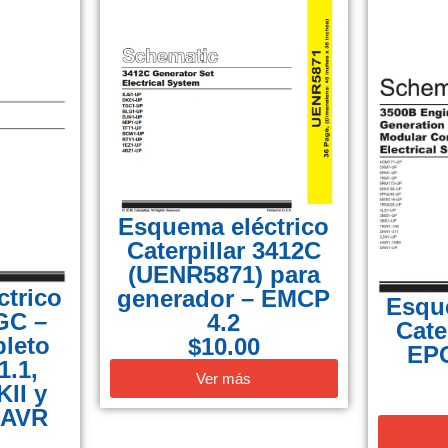
Esquema eléctrico
Caterpillar 3412C
(UENR5871) para
trico
generador – EMCP
Esqu
GC –
4.2
Cate
leto
$
10.00
EPG
.1,
Ver más
II y
 AVR