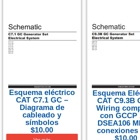
Esquema eléctrico
Esquema Eléc
CAT C7.1 GC –
CAT C9.3B 
Diagrama de
Wiring comp
cableado y
con GCCP 1
símbolos
DSEA106 MK
$
10.00
conexiones
$
10.00
Ver más