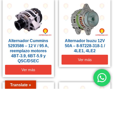
Alternador Cummins
Alternador Isuzu 12V
5293586 – 12 V / 95 A,
50A – 8‑97228‑318‑1 /
reemplazo motores
4LE1, 4LE2
4BT‑3.9, 6BT‑5.9 y
Ver más
QSC/DSEC
Ver más
Translate »