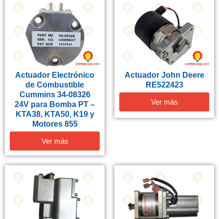
Actuador Electrónico
Actuador John Deere
de Combustible
RE522423
Cummins 34-08326
Ver más
24V para Bomba PT –
KTA38, KTA50, K19 y
Motores 855
Ver más