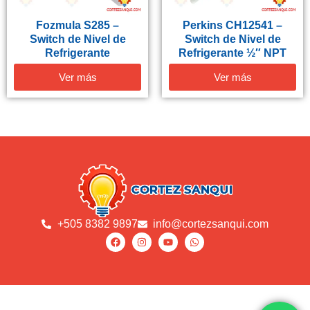
Fozmula S285 –
Perkins CH12541 –
Switch de Nivel de
Switch de Nivel de
Refrigerante
Refrigerante ½″ NPT
Ver más
Ver más
+505 8382 9897
info@cortezsanqui.com