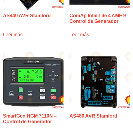
AS440 AVR Stamford
ComAp InteliLite 4 AMF 9 –
Control de Generador
Leer más
Leer más
SmartGen HGM 7110N –
AS480 AVR Stamford
Control de Generador