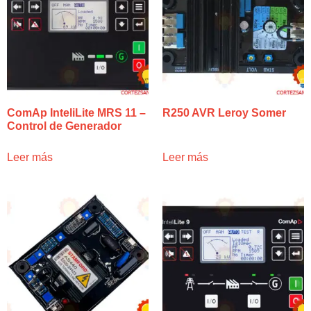
ComAp InteliLite MRS 11 –
R250 AVR Leroy Somer
Control de Generador
Leer más
Leer más