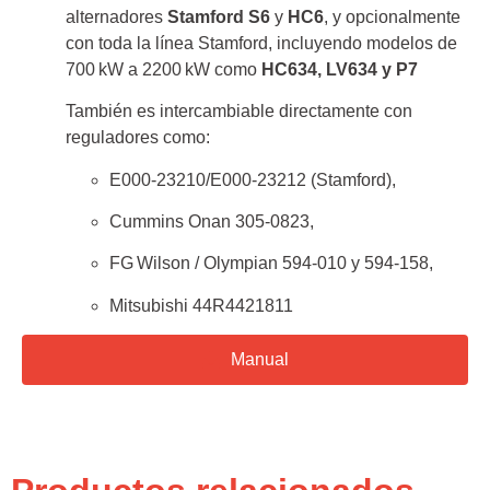
alternadores
Stamford S6
y
HC6
, y opcionalmente
con toda la línea Stamford, incluyendo modelos de
700 kW a 2200 kW como
HC634, LV634 y P7
También es intercambiable directamente con
reguladores como:
E000‑23210/E000‑23212 (Stamford),
Cummins Onan 305‑0823,
FG Wilson / Olympian 594‑010 y 594‑158,
Mitsubishi 44R4421811
Manual