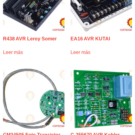
R438 AVR Leroy Somer
EA16 AVR KUTAI
Leer más
Leer más
GM34505 Foto Transistor
C-255670 AVR Kohler