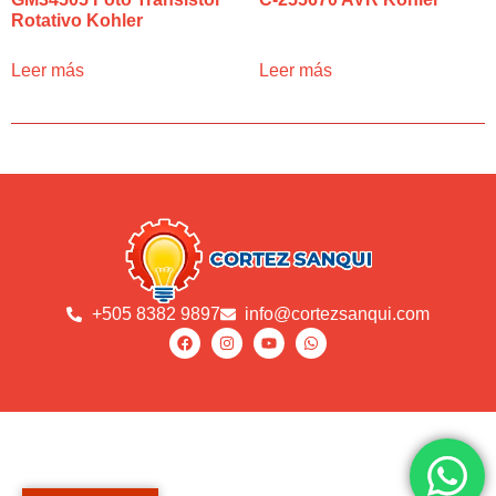
Rotativo Kohler
Leer más
Leer más
+505 8382 9897
info@cortezsanqui.com