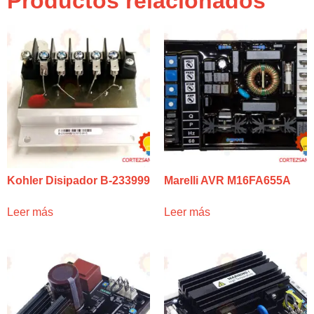
Productos relacionados
Kohler Disipador B-233999
Marelli AVR M16FA655A
Leer más
Leer más