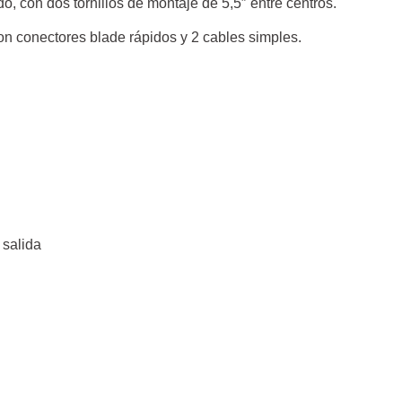
do, con dos tornillos de montaje de 5,5″ entre centros.
on conectores blade rápidos y 2 cables simples.
e salida