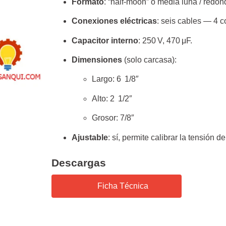
Formato
: “half‑moon” o media luna / redon
Conexiones eléctricas
: seis cables — 4 c
Capacitor interno
: 250 V, 470 μF.
Dimensiones
(solo carcasa):
Largo: 6 1/8″
Alto: 2 1/2″
Grosor: 7/8″
Ajustable
: sí, permite calibrar la tensión d
Descargas
Ficha Técnica