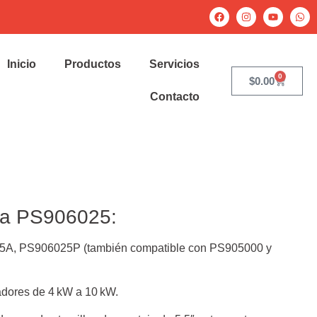
Inicio
Productos
Servicios
0
$
0.00
Contacto
ara PS906025:
5A, PS906025P (también compatible con PS905000 y
adores de 4 kW a 10 kW.