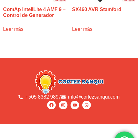
ComAp InteliLite 4 AMF 9 –
SX460 AVR Stamford
Control de Generador
Leer más
Leer más
+505 8382 9897
info@cortezsanqui.com