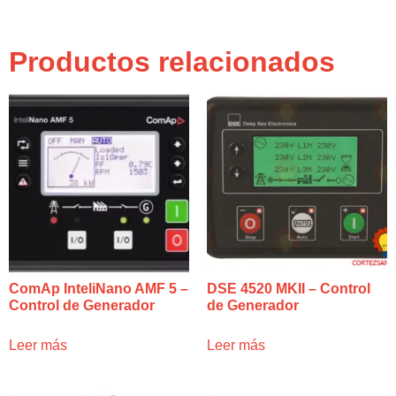
Productos relacionados
ComAp InteliNano AMF 5 –
DSE 4520 MKII – Control
Control de Generador
de Generador
Leer más
Leer más