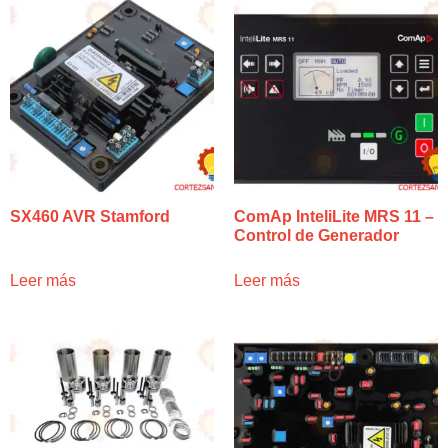
SX460 AVR Stamford
ComAp InteliLite MRS 11 –
Control de Generador
Leer más
Leer más