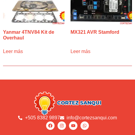
Yanmar 4TNV84 Kit de
MX321 AVR Stamford
Overhaul
Leer más
Leer más
+505 8382 9897
info@cortezsanqui.com