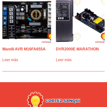
Marelli AVR M16FA655A
DVR2000E MARATHON
Leer más
Leer más