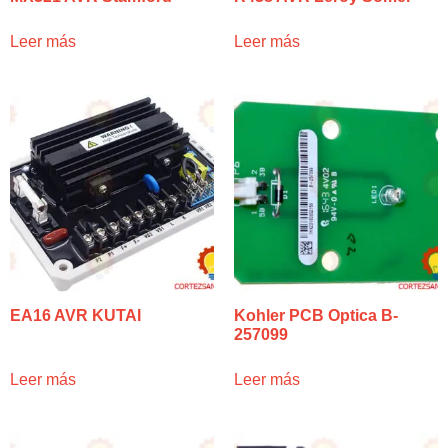
Leer más
Leer más
EA16 AVR KUTAI
Kohler PCB Optica B-
257099
Leer más
Leer más