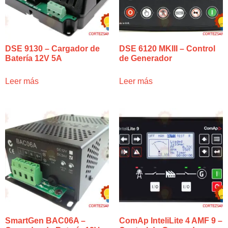
DSE 9130 – Cargador de
DSE 6120 MKIII – Control
Batería 12V 5A
de Generador
Leer más
Leer más
SmartGen BAC06A –
ComAp InteliLite 4 AMF 9 –