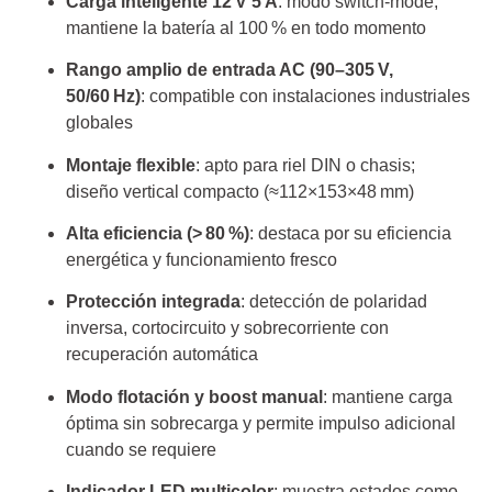
Carga inteligente 12 V 5 A
: modo switch‑mode,
mantiene la batería al 100 % en todo momento
Rango amplio de entrada AC (90–305 V,
50/60 Hz)
: compatible con instalaciones industriales
globales
Montaje flexible
: apto para riel DIN o chasis;
diseño vertical compacto (≈112×153×48 mm)
Alta eficiencia (> 80 %)
: destaca por su eficiencia
energética y funcionamiento fresco
Protección integrada
: detección de polaridad
inversa, cortocircuito y sobrecorriente con
recuperación automática
Modo flotación y boost manual
: mantiene carga
óptima sin sobrecarga y permite impulso adicional
cuando se requiere
Indicador LED multicolor
: muestra estados como