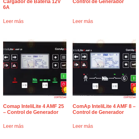
Cargador de Batería 12V
Control de Generador
6A
Leer más
Leer más
Comap InteliLite 4 AMF 25
ComAp InteliLite 4 AMF 8 –
– Control de Generador
Control de Generador
Leer más
Leer más