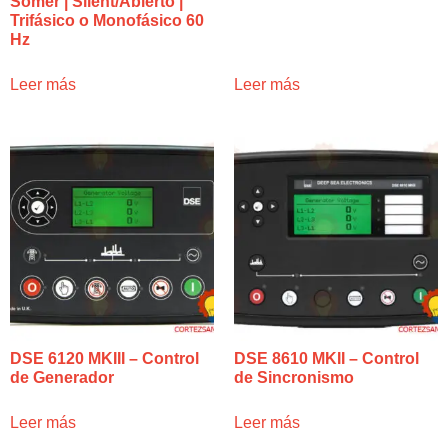
Somer | Silent/Abierto |
Trifásico o Monofásico 60
Hz
Leer más
Leer más
DSE 6120 MKIII – Control
DSE 8610 MKII – Control
de Generador
de Sincronismo
Leer más
Leer más