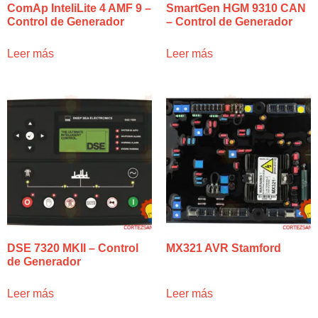
ComAp InteliLite 4 AMF 9 –
SmartGen HGM 9310 CAN
Control de Generador
– Control de Generador
Leer más
Leer más
DSE 7320 MKII – Control
MX321 AVR Stamford
de Generador
Leer más
Leer más