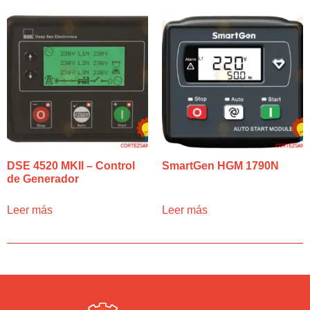
DSE 4520 MKII – Control
SmartGen HGM 1790N
de Generador
Leer más
Leer más