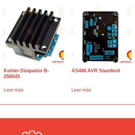
Kohler Disipador B-
AS480 AVR Stamford
258545
Leer más
Leer más