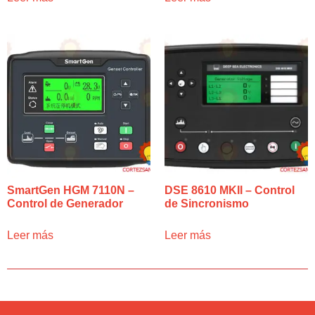
SmartGen HGM 7110N –
DSE 8610 MKII – Control
Control de Generador
de Sincronismo
Leer más
Leer más