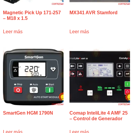
Magnetic Pick Up 171-257
MX341 AVR Stamford
– M18 x 1.5
Leer más
Leer más
SmartGen HGM 1790N
Comap InteliLite 4 AMF 25
– Control de Generador
Leer más
Leer más