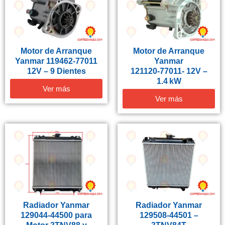
Motor de Arranque
Motor de Arranque
Yanmar 119462-77011
Yanmar
12V – 9 Dientes
121120‑77011- 12V –
1.4 kW
Ver más
Ver más
Radiador Yanmar
Radiador Yanmar
129044-44500 para
129508‑44501 –