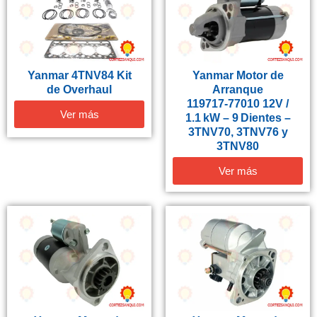
Yanmar 4TNV84 Kit
Yanmar Motor de
de Overhaul
Arranque
119717‑77010 12V /
Ver más
1.1 kW – 9 Dientes –
3TNV70, 3TNV76 y
3TNV80
Ver más