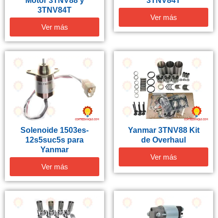
Motor 3TNV88 y
3TNV84T
3TNV84T
Ver más
Ver más
Solenoide 1503es-
Yanmar 3TNV88 Kit
12s5suc5s para
de Overhaul
Yanmar
Ver más
Ver más