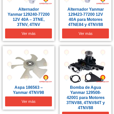
Alternador
Alternador Yanmar
Yanmar 129240‑77200
129423-77200 12V
12V 40A – 3TNE,
40A para Motores
3TNV, 4TNV
4TNE84 y 4TNV88
Ver más
Ver más
Aspa 186563 –
Bomba de Agua
Yanmar 4TNV98
Yanmar 129508-
42001 para Motores
Ver más
3TNV88, 4TNV84T y
4TNV88