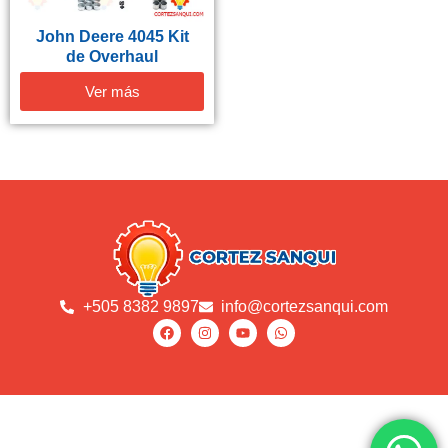
John Deere 4045 Kit
de Overhaul
Ver más
+505 8382 9897
info@cortezsanqui.com