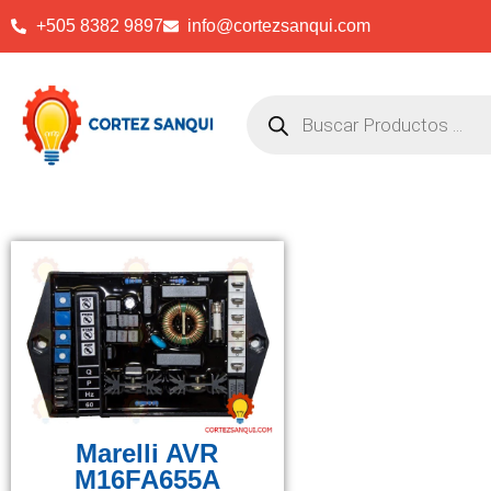
+505 8382 9897
info@cortezsanqui.com
Marelli AVR
M16FA655A