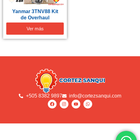
Yanmar 3TNV88 Kit
de Overhaul
Ver más
+505 8382 9897
info@cortezsanqui.com