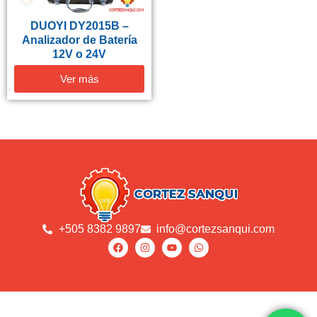
DUOYI DY2015B –
Analizador de Batería
12V o 24V
Ver más
+505 8382 9897
info@cortezsanqui.com