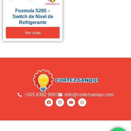
Fozmula S285 –
Switch de Nivel de
Refrigerante
Ver más
+505 8382 9897
info@cortezsanqui.com