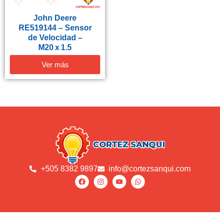
John Deere
RE519144 – Sensor
de Velocidad –
M20 x 1.5
Ver más
+505 8382 9897
info@cortezsanqui.com