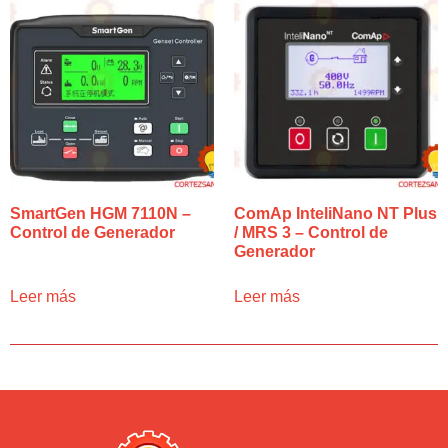
SmartGen HGM 7110N –
ComAp InteliNano NT Plus
Control de Generador
/ MRS 3 – Control de
Generador
Leer más
Leer más