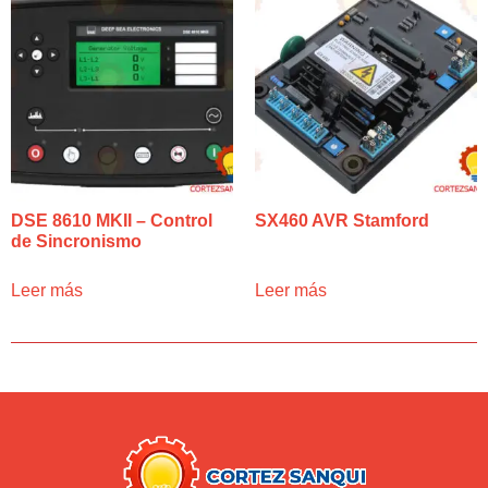
DSE 8610 MKII – Control
SX460 AVR Stamford
de Sincronismo
Leer más
Leer más