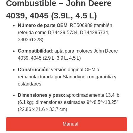
Combustible – John Deere
4039, 4045 (3.9L, 4.5 L)
Número de parte OEM
: RE506989 (también
referida como DB4429‑5734, DB44295734,
330361328)
Compatibilidad
: apta para motores John Deere
4039, 4045 (2.9 L, 3.9 L, 4.5 L)
Construcción
: versión original OEM o
remanufacturada por Stanadyne con garantía y
estándares
Dimensiones y peso
: aproximadamente 13.4 lb
(6.1 kg); dimensiones estimadas 9″×8.5″×13.25″
(22.86 × 21.6 × 33.7 cm)
Manual