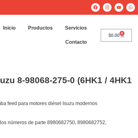
Inicio
Productos
Servicios
0
$
0.00
Contacto
uzu 8‑98068‑275‑0 (6HK1 / 4HK1
ba feed para motores diésel Isuzu modernos
 los números de parte 8980682750, 8980682752,